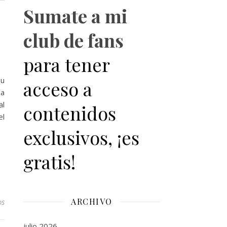
Sumate a mi
club de fans
para tener
su
acceso a
la
al
contenidos
el
exclusivos, ¡es
gratis!
ARCHIVO
os
julio 2026