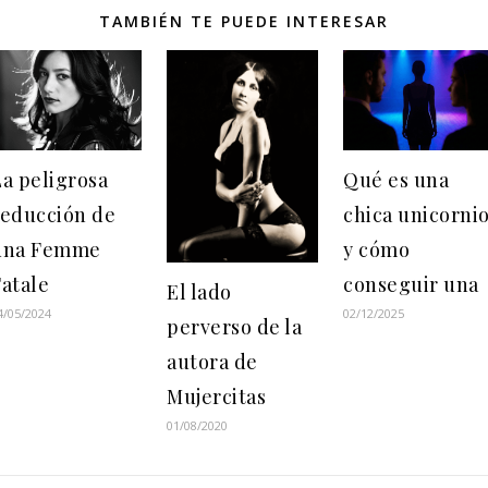
TAMBIÉN TE PUEDE INTERESAR
a peligrosa
Qué es una
seducción de
chica unicorni
una Femme
y cómo
atale
conseguir una
El lado
4/05/2024
02/12/2025
perverso de la
autora de
Mujercitas
01/08/2020