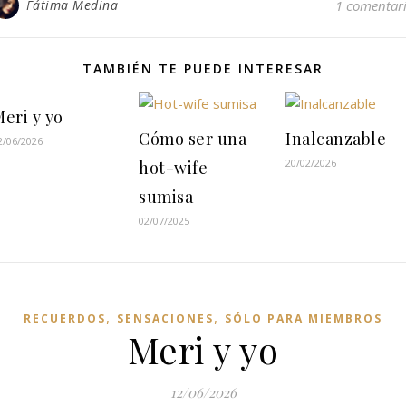
Fátima Medina
1 comentar
TAMBIÉN TE PUEDE INTERESAR
eri y yo
Cómo ser una
Inalcanzable
2/06/2026
20/02/2026
hot-wife
sumisa
02/07/2025
,
,
RECUERDOS
SENSACIONES
SÓLO PARA MIEMBROS
Meri y yo
12/06/2026