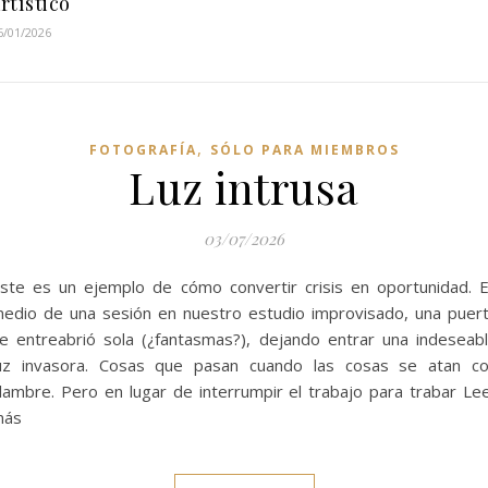
rtístico
6/01/2026
,
FOTOGRAFÍA
SÓLO PARA MIEMBROS
Luz intrusa
03/07/2026
ste es un ejemplo de cómo convertir crisis en oportunidad. 
edio de una sesión en nuestro estudio improvisado, una puer
e entreabrió sola (¿fantasmas?), dejando entrar una indeseab
uz invasora. Cosas que pasan cuando las cosas se atan c
lambre. Pero en lugar de interrumpir el trabajo para trabar Le
más