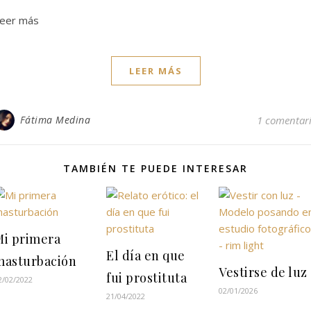
eer más
LEER MÁS
Fátima Medina
1 comentar
TAMBIÉN TE PUEDE INTERESAR
Mi primera
El día en que
masturbación
Vestirse de luz
fui prostituta
2/02/2022
02/01/2026
21/04/2022