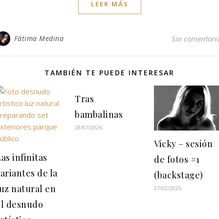
LEER MÁS
Fátima Medina
Sin comentari
TAMBIÉN TE PUEDE INTERESAR
Tras
bambalinas
28/07/2026
Vicky – sesión
as infinitas
de fotos #1
ariantes de la
(backstage)
uz natural en
27/02/2026
el desnudo