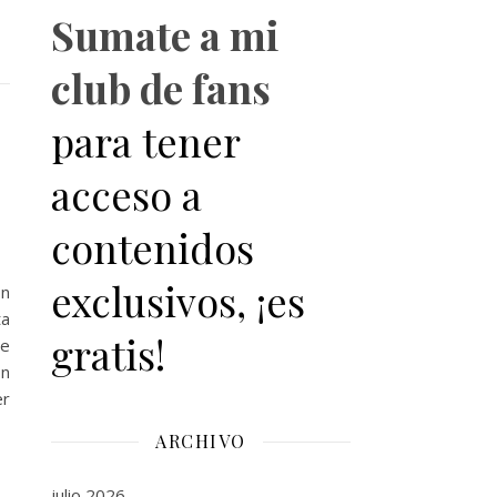
Sumate a mi
club de fans
para tener
acceso a
contenidos
exclusivos, ¡es
En
ta
gratis!
le
on
er
ARCHIVO
julio 2026