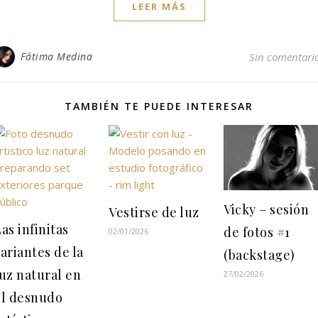
LEER MÁS
Fátima Medina
Sin comentari
TAMBIÉN TE PUEDE INTERESAR
Vicky – sesión
Vestirse de luz
as infinitas
de fotos #1
02/01/2026
ariantes de la
(backstage)
uz natural en
27/02/2026
el desnudo