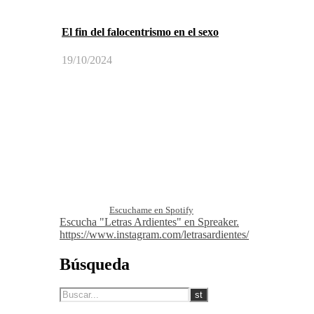
El fin del falocentrismo en el sexo
19/10/2024
Escuchame en Spotify
Escucha "Letras Ardientes" en Spreaker.
https://www.instagram.com/letrasardientes/
Búsqueda