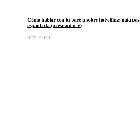
Cómo hablar con tu pareja sobre hotwifing: guía pas
espantarla (ni espantarte)
05/05/2026