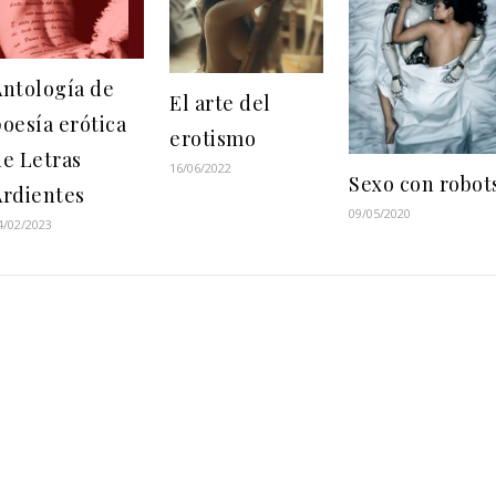
Antología de
El arte del
oesía erótica
erotismo
de Letras
16/06/2022
Sexo con robot
Ardientes
09/05/2020
4/02/2023