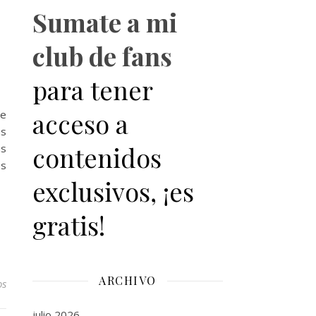
Sumate a mi
club de fans
para tener
acceso a
de
as
contenidos
as
es
exclusivos, ¡es
gratis!
ARCHIVO
os
julio 2026