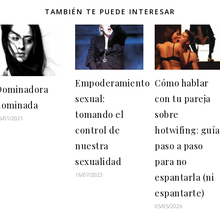
TAMBIÉN TE PUEDE INTERESAR
Empoderamiento
Cómo hablar
Dominadora
sexual:
con tu pareja
dominada
tomando el
sobre
6/01/2021
control de
hotwifing: guía
nuestra
paso a paso
sexualidad
para no
16/07/2023
espantarla (ni
espantarte)
05/05/2026