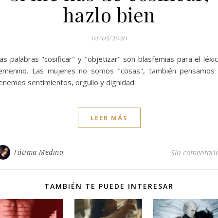
hazlo bien
01/05/2020
as palabras "cosificar" y "objetizar" son blasfemias para el léxi
emenino. Las mujeres no somos "cosas", también pensamos
enemos sentimientos, orgullo y dignidad.
LEER MÁS
Fátima Medina
Sin comentari
TAMBIÉN TE PUEDE INTERESAR