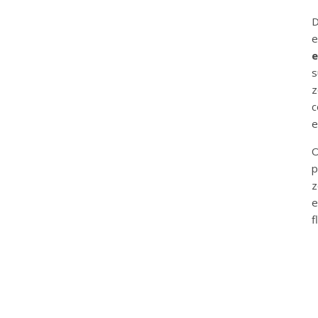
D
e
e
s
z
c
e
O
p
z
e
f