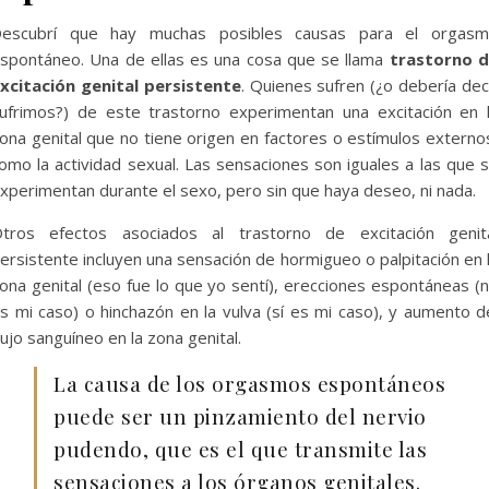
escubrí que hay muchas posibles causas para el orgas
spontáneo. Una de ellas es una cosa que se llama
trastorno 
xcitación genital persistente
. Quienes sufren (¿o debería dec
ufrimos?) de este trastorno experimentan una excitación en 
ona genital que no tiene origen en factores o estímulos externo
omo la actividad sexual. Las sensaciones son iguales a las que 
xperimentan durante el sexo, pero sin que haya deseo, ni nada.
tros efectos asociados al trastorno de excitación genit
ersistente incluyen una sensación de hormigueo o palpitación en 
ona genital (eso fue lo que yo sentí), erecciones espontáneas (
s mi caso) o hinchazón en la vulva (sí es mi caso), y aumento d
lujo sanguíneo en la zona genital.
La causa de los orgasmos espontáneos
puede ser un pinzamiento del nervio
pudendo, que es el que transmite las
sensaciones a los órganos genitales.