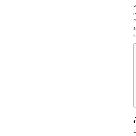
P
e
P
a
s
E