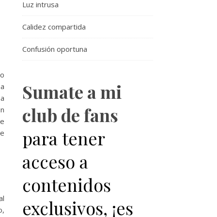
Luz intrusa
Calidez compartida
Confusión oportuna
no
Sumate a mi
ba
 a
club de fans
En
se
para tener
se
acceso a
contenidos
al
exclusivos, ¡es
o,