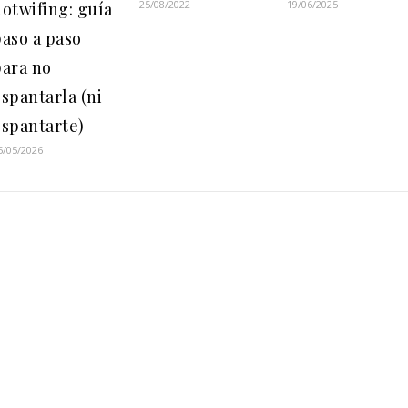
25/08/2022
19/06/2025
otwifing: guía
aso a paso
para no
spantarla (ni
espantarte)
5/05/2026