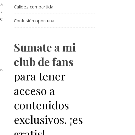
tá
Calidez compartida
s.
re
Confusión oportuna
Sumate a mi
club de fans
os
para tener
acceso a
contenidos
exclusivos, ¡es
gratis!