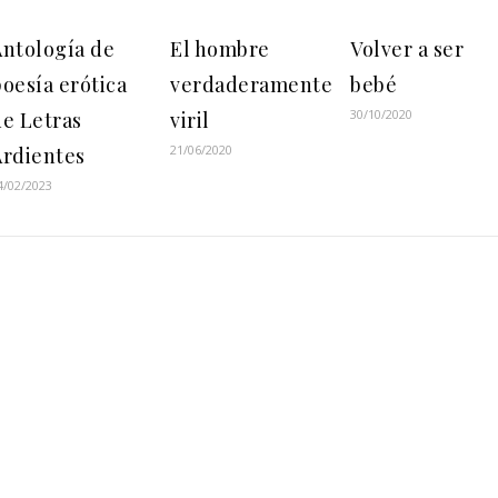
Antología de
El hombre
Volver a ser
oesía erótica
verdaderamente
bebé
30/10/2020
de Letras
viril
21/06/2020
Ardientes
4/02/2023