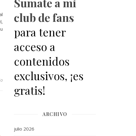
Sumate a mi
club de fans
al
l,
para tener
su
acceso a
contenidos
exclusivos, ¡es
io
gratis!
ARCHIVO
julio 2026